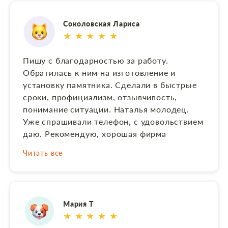
Екатеринбурга за 250 км от города, но и
здесь не подвели! Монтаж на месте
Соколовская Лариса
контролировали и принимали
★ ★ ★ ★ ★
родственники, всё отлично! Считаю,
данная компания пример того, как нужно и
Пишу с благодарностью за работу.
можно работать.
Обратилась к ним на изготовление и
установку памятника. Сделали в быстрые
сроки, профициализм, отзывчивость,
понимание ситуации. Наталья молодец.
Уже спрашивали телефон, с удовольствием
даю. Рекомендую, хорошая фирма
Читать все
Мария Т
★ ★ ★ ★ ★