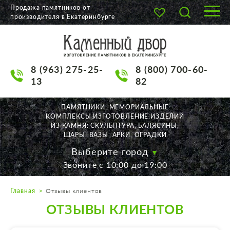
Продажа памятников от
производителя в Екатеринбурге
О КОМПАНИИ
КАТАЛОГ
8 (963) 275-25-
8 (800) 700-60-
НАШИ РАБОТЫ
13
82
АКЦИИ
ПАМЯТНИКИ, МЕМОРИАЛЬНЫЕ
КОМПЛЕКСЫ,ИЗГОТОВЛЕНИЕ ИЗДЕЛИЙ
ДОСТАВКА
ИЗ КАМНЯ: СКУЛЬПТУРА, БАЛЯСИНЫ,
ШАРЫ, ВАЗЫ, АРКИ, ОГРАДКИ
КОНТАКТЫ
Выберите город
Звоните с 10:00 до 19:00
K2532513@yandex.ru
Главная
Отзывы клиентов
Екатеринбург, Щорса, 56
ОТЗЫВЫ КЛИЕНТОВ
Пн. — Пт. с 10:00 до 19:00
Суббота с 11:00 до 17:00
Воскресенье по договор.