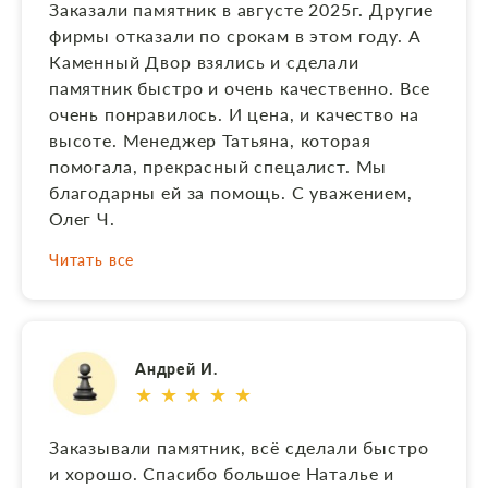
Заказали памятник в августе 2025г. Другие
установке Алексею. Всё вы большие
фирмы отказали по срокам в этом году. А
профессионалы! Отдельная благодарность
Каменный Двор взялись и сделали
художнику, выполнившему портрет мамы!
памятник быстро и очень качественно. Все
Памятник ставили на газон 60×60,
очень понравилось. И цена, и качество на
подхоронение к папе. Получилось в одном
высоте. Менеджер Татьяна, которая
стиле (продумывали с Наташей схожесть
помогала, прекрасный спецалист. Мы
камня, портрет и шрифт на памятнике) .
благодарны ей за помощь. С уважением,
Солидно и красиво! Работы выполнялись
Олег Ч.
быстро, в срок и с учетом наших просьб.
Спасибо!
Читать все
Андрей И.
★ ★ ★ ★ ★
Заказывали памятник, всё сделали быстро
и хорошо. Спасибо большое Наталье и