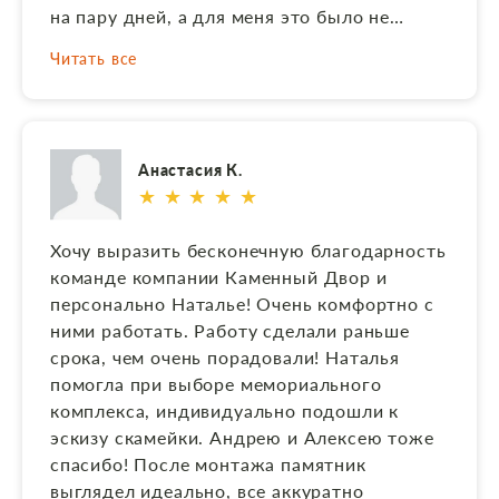
на пару дней, а для меня это было не
критично. Установлено все аккуратно, за
Читать все
собой ребята все убрали. Была приятно
удивлена обсыпке вокруг памятника.
Рекомендую данную организацию!!!
Анастасия К.
★ ★ ★ ★ ★
Хочу выразить бесконечную благодарность
команде компании Каменный Двор и
персонально Наталье! Очень комфортно с
ними работать. Работу сделали раньше
срока, чем очень порадовали! Наталья
помогла при выборе мемориального
комплекса, индивидуально подошли к
эскизу скамейки. Андрею и Алексею тоже
спасибо! После монтажа памятник
выглядел идеально, все аккуратно