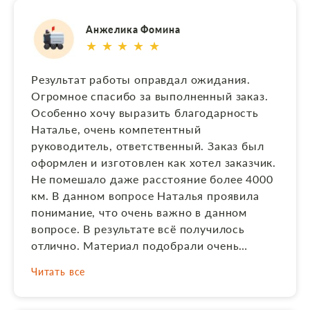
отличный результат! Благодарим за
добросовестный труд. Будьте здоровы,
Анжелика Фомина
счастливы в жизни, удачи в работе, ну а
★ ★ ★ ★ ★
фирме - успешной деятельности!
Результат работы оправдал ожидания.
Огромное спасибо за выполненный заказ.
Особенно хочу выразить благодарность
Наталье, очень компетентный
руководитель, ответственный. Заказ был
оформлен и изготовлен как хотел заказчик.
Не помешало даже расстояние более 4000
км. В данном вопросе Наталья проявила
понимание, что очень важно в данном
вопросе. В результате всё получилось
отлично. Материал подобрали очень
хороший, в соответствии с той цветовой
Читать все
гаммой, которую я заказывала. Выполнили
по заказу комбинированный памятник в