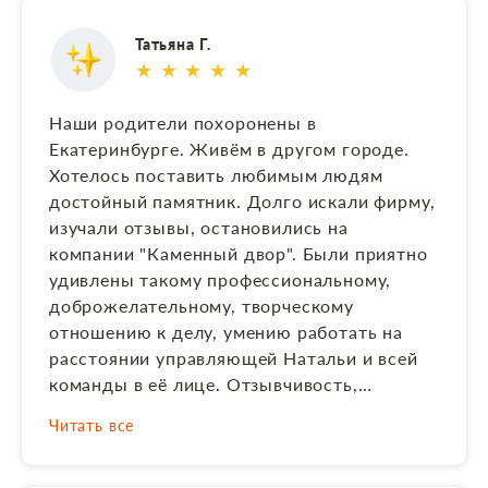
сотрудниками, да и вообще всей работы
Татьяна Г.
только положительные!
★ ★ ★ ★ ★
Наши родители похоронены в
Екатеринбурге. Живём в другом городе.
Хотелось поставить любимым людям
достойный памятник. Долго искали фирму,
изучали отзывы, остановились на
компании "Каменный двор". Были приятно
удивлены такому профессиональному,
доброжелательному, творческому
отношению к делу, умению работать на
расстоянии управляющей Натальи и всей
команды в её лице. Отзывчивость,
гибкость в решении вопросов, помощь,
Читать все
ценные советы на каждом этапе создания
и установки памятника. И в итоге получили