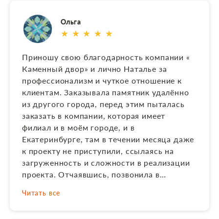
соответствии с макетом, фото выполнили и
врезали его в стеллу качественно, очень
Ольга
грамотно и быстро составили
★ ★ ★ ★ ★
договор.Молодцы!!! Родственникам
понравилось. Рекомендую всем, очень
Приношу свою благодарность компании «
приятно работать с Натальей, с человеком
Каменный двор» и лично Наталье за
который располагает к себе, и не заставит
профессионализм и чуткое отношение к
в итоге Вас разочароваться. Сейчас редко,
клиентам. Заказывала памятник удалённо
когда делаешь заказ и получаешь именно
из другого города, перед этим пыталась
то, что нужно. Работы сделаны
заказать в компании, которая имеет
качественно, огромная благодарность
филиал и в моём городе, и в
мастерам. Ещё раз спасибо! На Дальнем
Екатеринбурге, там в течении месяца даже
Востоке я 2 года не могла найти
к проекту не приступили, ссылаясь на
исполнителя на макет заказа, а Наталья
загруженность и сложности в реализации
взялась. Рекомендую! Анжелика
проекта. Отчаявшись, позвонила в
«Каменный двор», в течении недели всё
Читать все
обсудили и оформили. Установка
памятника планировалась в области