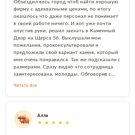
Объездил весь город чтоб найти хорошую
фирму с адекватными ценами, по итогу
оказалось что даже персонал не понимает
в своей работе ничего. И вот уже почти
опустив руки, решил заехать в Каменный
Двор на Щерса 56. Выслушали мои
пожелания, проконсультировали и
предложили свой вариант камня, который
мне очень понравился. Так же подсказали с
размерами. Сразу видно что сотрудница
заинтересована, молодцы. Обговорив с
родными, на следующий день приехал
Читать все
подписывать договор на изготовление
памятника, и заплатил только за
материалы. Через месяц меня пригласили
на предприятие , чтоб я смог убедиться в
Алла
правильности изготовленного изделия. На
★ ★ ★ ★ ★
предприятии обратил внимание что
каждый изготовленый памятник у них