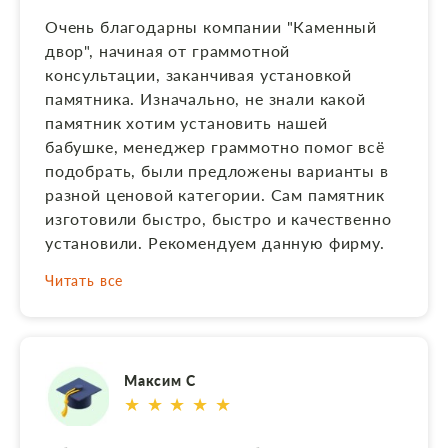
индивидуально пригласили на склад для
Очень благодарны компании "Каменный
просмотра перед самой установкой. Все
двор", начиная от граммотной
работы были выполнены качественно и
консультации, заканчивая установкой
даже раньше оговоренного договором
памятника. Изначально, не знали какой
срока. Представлялась рассрочка в оплате.
памятник хотим установить нашей
Отдельно выражаем благодарность
бабушке, менеджер граммотно помог всё
Алексею по установке памятника, сделал
подобрать, были предложены варианты в
все аккуратно и чисто. Скрыть
разной ценовой категории. Сам памятник
изготовили быстро, быстро и качественно
установили. Рекомендуем данную фирму.
Читать все
Максим С
★ ★ ★ ★ ★