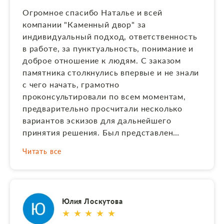
Огромное спасибо Наталье и всей
компании "Каменный двор" за
индивидуальный подход, ответственность
в работе, за пунктуальность, понимание и
доброе отношение к людям. С заказом
памятника столкнулись впервые и не знали
с чего начать, грамотно
проконсультировали по всем моментам,
предварительно просчитали несколько
вариантов эскизов для дальнейшего
принятия решения. Был представлен
большой выбор камня. Хотелось что-то
Читать все
особенное в память близкого и родного
человека, в итоге изготовили все как мы
хотели и представляли по своему
предложенному эскизу. На каждом этапе
Юлия Лоскутова
изготовления информировали и
★ ★ ★ ★ ★
сопровождали фотоотчетом,