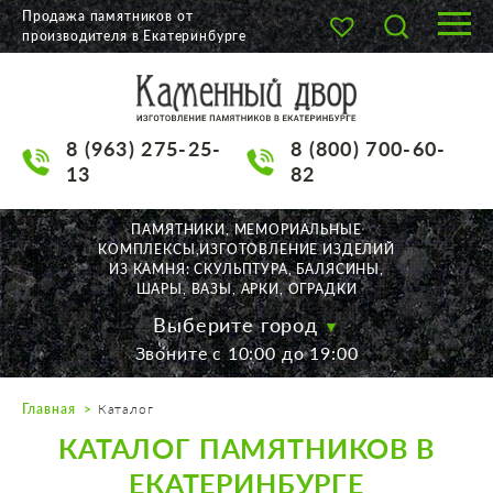
Продажа памятников от
производителя в Екатеринбурге
О КОМПАНИИ
КАТАЛОГ
8 (963) 275-25-
8 (800) 700-60-
НАШИ РАБОТЫ
13
82
АКЦИИ
ПАМЯТНИКИ, МЕМОРИАЛЬНЫЕ
КОМПЛЕКСЫ,ИЗГОТОВЛЕНИЕ ИЗДЕЛИЙ
ДОСТАВКА
ИЗ КАМНЯ: СКУЛЬПТУРА, БАЛЯСИНЫ,
ШАРЫ, ВАЗЫ, АРКИ, ОГРАДКИ
КОНТАКТЫ
Выберите город
Звоните с 10:00 до 19:00
K2532513@yandex.ru
Главная
Каталог
Екатеринбург, Щорса, 56
КАТАЛОГ ПАМЯТНИКОВ В
Пн. — Пт. с 10:00 до 19:00
Суббота с 11:00 до 17:00
ЕКАТЕРИНБУРГЕ
Воскресенье по договор.