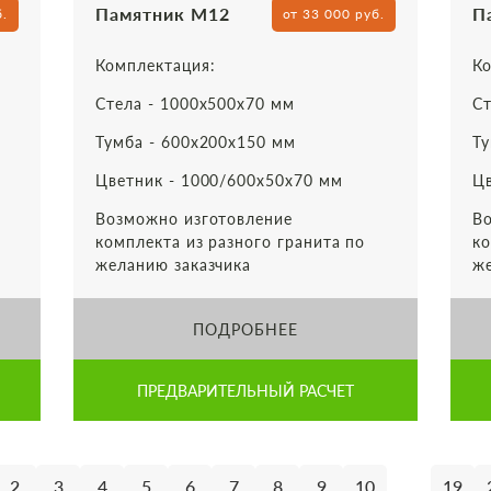
Памятник М12
П
б.
от 33 000 руб.
Комплектация:
Ко
Стела - 1000х500х70 мм
Ст
Тумба - 600х200х150 мм
Ту
Цветник - 1000/600х50х70 мм
Цв
Возможно изготовление
Во
комплекта из разного гранита по
ко
желанию заказчика
же
ПОДРОБНЕЕ
ПРЕДВАРИТЕЛЬНЫЙ РАСЧЕТ
...
2
3
4
5
6
7
8
9
10
19