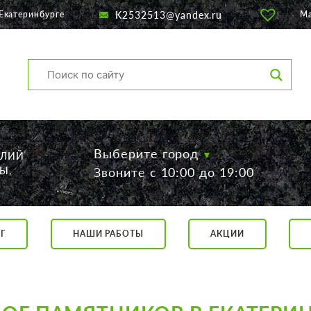
K2532513@yandex.ru
Екатеринбурге
М
Выберите город
ЕЛИЙ
Ы,
Звоните с 10:00 до 19:00
Г
НАШИ РАБОТЫ
АКЦИИ
са, 56
о 19:00
 17:00
говор.