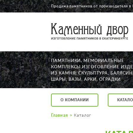
Продажа памятников от производителя в 
О КОМПАНИИ
КАТАЛОГ
НАШИ РАБОТЫ
ПАМЯТНИКИ, МЕМОРИАЛЬНЫЕ
АКЦИИ
КОМПЛЕКСЫ,ИЗГОТОВЛЕНИЕ ИЗД
ИЗ КАМНЯ: СКУЛЬПТУРА, БАЛЯСИН
ДОСТАВКА
ШАРЫ, ВАЗЫ, АРКИ, ОГРАДКИ
КОНТАКТЫ
K2532513@yandex.ru
О КОМПАНИИ
КАТАЛО
Екатеринбург, Щор
Пн. — Пт. с 10:00 д
Главная
Каталог
Суббота с 11:00 до
Воскресенье по до