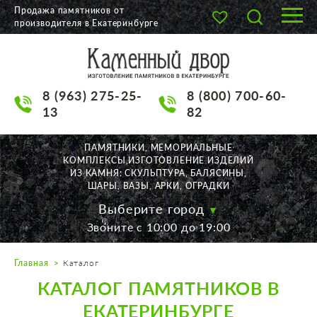
Продажа памятников от
производителя в Екатеринбурге
О КОМПАНИИ
КАТАЛОГ
8 (963) 275-25-
8 (800) 700-60-
НАШИ РАБОТЫ
13
82
АКЦИИ
ПАМЯТНИКИ, МЕМОРИАЛЬНЫЕ
КОМПЛЕКСЫ,ИЗГОТОВЛЕНИЕ ИЗДЕЛИЙ
ДОСТАВКА
ИЗ КАМНЯ: СКУЛЬПТУРА, БАЛЯСИНЫ,
ШАРЫ, ВАЗЫ, АРКИ, ОГРАДКИ
КОНТАКТЫ
Выберите город
Звоните с 10:00 до 19:00
K2532513@yandex.ru
Главная
Каталог
Екатеринбург, Щорса, 56
КАТАЛОГ ПАМЯТНИКОВ В
Пн. — Пт. с 10:00 до 19:00
Суббота с 11:00 до 17:00
ЕКАТЕРИНБУРГЕ
Воскресенье по договор.