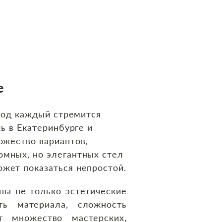
е
риод каждый стремится
ь в Екатеринбурге и
ожество вариантов,
омных, но элегантных стел
жет показаться непростой.
ны не только эстетические
ть материала, сложность
т множество мастерских,