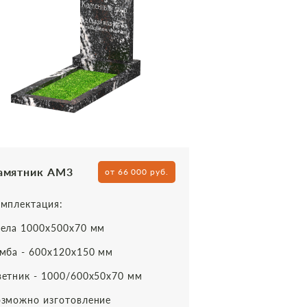
амятник АМ3
от 66 000 руб.
мплектация:
ела 1000х500х70 мм
мба - 600х120х150 мм
етник - 1000/600х50х70 мм
зможно изготовление