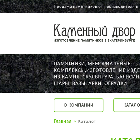
Продажа памятников от производителя в 
О КОМПАНИИ
КАТАЛОГ
НАШИ РАБОТЫ
ПАМЯТНИКИ, МЕМОРИАЛЬНЫЕ
АКЦИИ
КОМПЛЕКСЫ,ИЗГОТОВЛЕНИЕ ИЗД
ИЗ КАМНЯ: СКУЛЬПТУРА, БАЛЯСИН
ДОСТАВКА
ШАРЫ, ВАЗЫ, АРКИ, ОГРАДКИ
КОНТАКТЫ
K2532513@yandex.ru
О КОМПАНИИ
КАТАЛО
Екатеринбург, Щор
Пн. — Пт. с 10:00 д
Главная
Каталог
Суббота с 11:00 до
Воскресенье по до