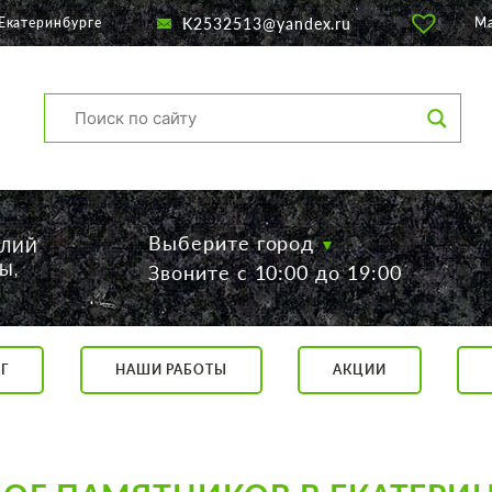
K2532513@yandex.ru
Екатеринбурге
М
Выберите город
ЕЛИЙ
Ы,
Звоните с 10:00 до 19:00
Г
НАШИ РАБОТЫ
АКЦИИ
са, 56
о 19:00
 17:00
говор.