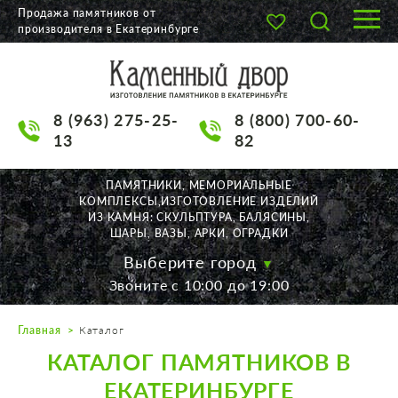
Продажа памятников от
производителя в Екатеринбурге
О КОМПАНИИ
КАТАЛОГ
8 (963) 275-25-
8 (800) 700-60-
НАШИ РАБОТЫ
13
82
АКЦИИ
ПАМЯТНИКИ, МЕМОРИАЛЬНЫЕ
КОМПЛЕКСЫ,ИЗГОТОВЛЕНИЕ ИЗДЕЛИЙ
ДОСТАВКА
ИЗ КАМНЯ: СКУЛЬПТУРА, БАЛЯСИНЫ,
ШАРЫ, ВАЗЫ, АРКИ, ОГРАДКИ
КОНТАКТЫ
Выберите город
Звоните с 10:00 до 19:00
K2532513@yandex.ru
Главная
Каталог
Екатеринбург, Щорса, 56
КАТАЛОГ ПАМЯТНИКОВ В
Пн. — Пт. с 10:00 до 19:00
Суббота с 11:00 до 17:00
ЕКАТЕРИНБУРГЕ
Воскресенье по договор.