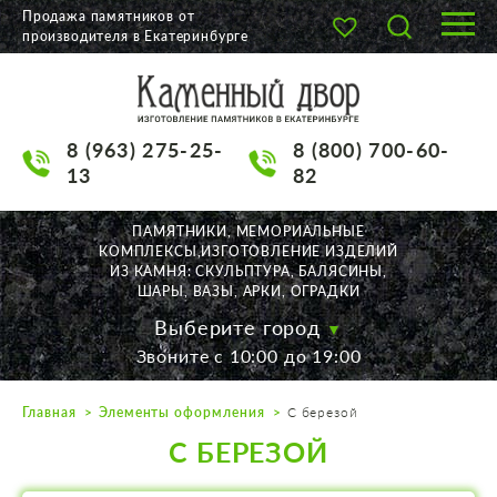
Продажа памятников от
производителя в Екатеринбурге
О КОМПАНИИ
КАТАЛОГ
8 (963) 275-25-
8 (800) 700-60-
НАШИ РАБОТЫ
13
82
АКЦИИ
ПАМЯТНИКИ, МЕМОРИАЛЬНЫЕ
КОМПЛЕКСЫ,ИЗГОТОВЛЕНИЕ ИЗДЕЛИЙ
ДОСТАВКА
ИЗ КАМНЯ: СКУЛЬПТУРА, БАЛЯСИНЫ,
ШАРЫ, ВАЗЫ, АРКИ, ОГРАДКИ
КОНТАКТЫ
Выберите город
Звоните с 10:00 до 19:00
K2532513@yandex.ru
Главная
Элементы оформления
С березой
Екатеринбург, Щорса, 56
С БЕРЕЗОЙ
Пн. — Пт. с 10:00 до 19:00
Суббота с 11:00 до 17:00
Воскресенье по договор.